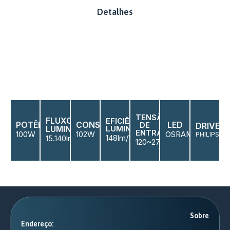
Detalhes
TENSÃO
FLUXO
EFICIÊNCIA
POTÊNCIA
CONSUMO
LED
DE
DRIVERS
LUMINOSO
LUMINOSA
ENTRADA
100W
102W
OSRAM
PHILIPS
148lm/W
15.140lm
120~277V
Sobre
Endereço: