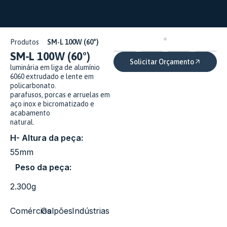
Produtos
SM-L 100W (60°)
SM-L 100W (60°)
Solicitar Orçamento
luminária em liga de alumínio
6060 extrudado e lente em
policarbonato.
parafusos, porcas e arruelas em
aço inox e bicromatizado e
acabamento
natural.
H- Altura da peça:
55mm
Peso da peça:
2.300g
Comércios
Galpões
Indústrias