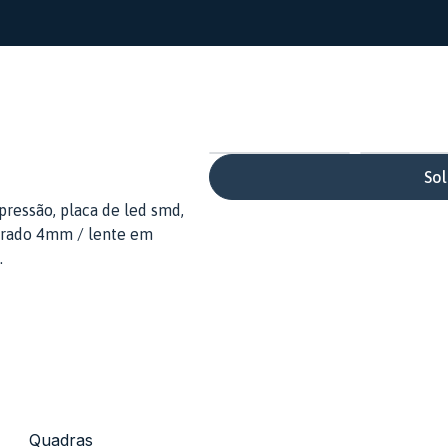
Sol
pressão, placa de led smd,
perado 4mm / lente em
.
Quadras