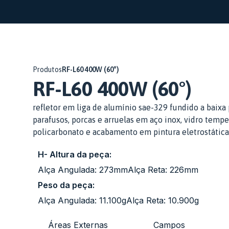
Produtos
RF-L60 400W (60°)
RF-L60 400W (60°)
refletor em liga de alumínio sae-329 fundido a baixa 
parafusos, porcas e arruelas em aço inox, vidro tem
policarbonato e acabamento em pintura eletrostática
H- Altura da peça:
Alça Angulada: 273mm
Alça Reta: 226mm
Peso da peça:
Alça Angulada: 11.100g
Alça Reta: 10.900g
Áreas Externas
Campos