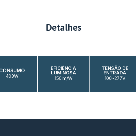
Detalhes
EFICIÊNCIA
TENSÃO DE
CONSUMO
LUMINOSA
ENTRADA
403W
150lm/W
100~277V