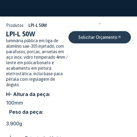
Produtos
LPI-L 50W
LPI-L 50W
Solicitar Orçamento
luminária pública em liga de
alumínio sae-305 injetado, com
parafusos, porcas, arruelas em
aço inox, vidro temperado 4mm /
lente em policarbonato e
acabamento em pintura
eletrostática. inclui base para
pétala com regulagem de
ângulo.
H- Altura da peça:
100mm
Peso da peça:
3.900g