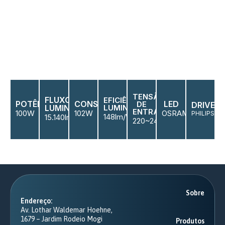
TENSÃO
FLUXO
EFICIÊNCIA
POTÊNCIA
CONSUMO
LED
DE
DRIVERS
LUMINOSO
LUMINOSA
ENTRADA
100W
102W
OSRAM
PHILIPS
148lm/W
15.140lm
220~240V
Sobre
Endereço:
Av. Lothar Waldemar Hoehne,
1679 – Jardim Rodeio Mogi
Produtos