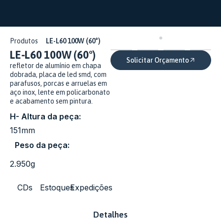
Produtos
LE-L60 100W (60°)
LE-L60 100W (60°)
Solicitar Orçamento
refletor de alumínio em chapa
dobrada, placa de led smd, com
parafusos, porcas e arruelas em
aço inox, lente em policarbonato
e acabamento sem pintura.
H- Altura da peça:
151mm
Peso da peça:
2.950g
CDs
Estoques
Expedições
Detalhes